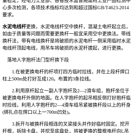
量稳定，经电力工业部、各省技术监督局建材工业产品检测中
心多次检测，各项技术指标均达到和超过国标GB/T4623-2014
要求。
水泥电线杆
更换，水泥电线杆空中换杆，混凝土电杆起立后，
如由于质量等问题而需要更换杆一般宜采用空中更换法。带线
换杆法，带有电线换杆是将破损的水泥电杆一侧采用临时水泥
电线杆顶起电线，用吊车将破损的水泥杆拔起，进行更换。
落地人字抱杆法门型杆换下段
1.在被更换电杆的杆项打四方临时拉线，并在上段杆焊口
柱上500m处打好互成120。布置的3条拉线。
2.利用原杆起立一副人字抱杆及2—2滑车组，抱杆坐位于
被更换电杆外侧的地面。在人字抱杆的起吊相反侧打好抱杆临
时捡线，利用人字抱杆的2—4滑车组吊紧被换杆段以上的杆身
(绑扎点在焊口以上一700m凹处)。
3.拆开与被换杆段相连的叉梁接头并作好临时固定。挖开
杆根，拆除卡盘，并挖至底盘处，将被更换的整根电杆向L吊