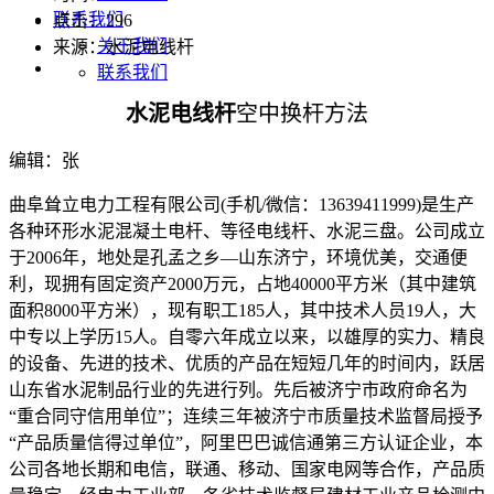
联系我们
点击：
296
关于我们
来源：水泥电线杆
联系我们
水泥电线杆
空中换杆方法
编辑：张
曲阜耸立电力工程有限公司(手机/微信：13639411999)是生产
各种环形水泥混凝土电杆、等径电线杆、水泥三盘。公司成立
于2006年，地处是孔孟之乡—山东济宁，环境优美，交通便
利，现拥有固定资产2000万元，占地40000平方米（其中建筑
面积8000平方米），现有职工185人，其中技术人员19人，大
中专以上学历15人。自零六年成立以来，以雄厚的实力、精良
的设备、先进的技术、优质的产品在短短几年的时间内，跃居
山东省水泥制品行业的先进行列。先后被济宁市政府命名为
“重合同守信用单位”；连续三年被济宁市质量技术监督局授予
“产品质量信得过单位”，阿里巴巴诚信通第三方认证企业，本
公司各地长期和电信，联通、移动、国家电网等合作，产品质