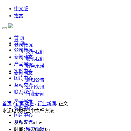
中文版
搜索
首 页
首 页
公司概况
公司概况
关于我们
新闻动态
联系我们
产品展示
服务承诺
案例中心
新闻动态
图片中心
通知公告
互动交流
公司资讯
联系我们
行业新闻
产品展示
首页
/
新闻动态
/
行业新闻
/ 正文
案例中心
水泥电线杆空中换杆方法
图片中心
互动交流
发布人：mhw
留言反馈
时间：2020-06-06