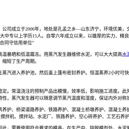
公司成立于2006年，地处是孔孟之乡—山东济宁，环境优美，交通
9人，大中专以上学历15人。自零六年成立以来，以雄厚的实力、
合同守信用单位”
高温暴晒和低温霜冻。用蒸汽发生器维修水泥，可以大大提高
水
，缩短了生产周期。
汽进入养护池，然后盖上篷布密封养护。恒温蒸养2小时可快
定。常温浇注的预制产品出模慢，效率低，影响施工进度。此外
特性，蒸汽发生器可以随意调节蒸汽温度和湿度，保证内外对称
筑养护、桥梁道路养护、铁路养护、混凝土桥墩养护、混凝土养
、搅拌机、搅拌站、水泥厂、铁路养护、空心砖养护、工艺石养
此，需要使用符合要求的模具。在生产中，除脱模剂外，水泥氧