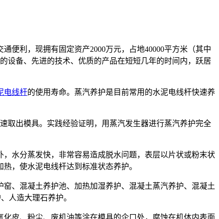
便利，现拥有固定资产2000万元，占地40000平方米（其中
精良的设备、先进的技术、优质的产品在短短几年的时间内，跃居
泥电线杆
的使用寿命。蒸汽养护是目前常用的水泥电线杆快速养
速取出模具。实践经验证明，用蒸汽发生器进行蒸汽养护完全
，水分蒸发快，非常容易造成脱水问题，表层以片状或粉末状
加热，使水泥电线杆达到标准状态养护。
护窑、混凝土养护池、加热加湿养护、混凝土蒸汽养护、混凝土
护、人造大理石养护。
化皮、粉尘、废机油等涂在模具的企口处，腐蚀在机体内表面