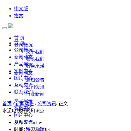
中文版
搜索
首 页
首 页
公司概况
公司概况
关于我们
新闻动态
联系我们
产品展示
服务承诺
案例中心
新闻动态
图片中心
通知公告
互动交流
公司资讯
联系我们
行业新闻
产品展示
首页
/
新闻动态
/
公司资讯
/ 正文
案例中心
水泥电线杆的知识点
图片中心
互动交流
发布人：mhw
留言反馈
时间：2022-03-03