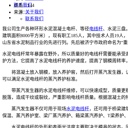
联系我们
点击：
144
关于我们
来源：
联系我们
我公司生产各种环形水泥混凝土电杆、等径
电线杆
、水泥三盘。
建筑面积8000平方米），现有职工185人，其中技术人员1
山东省水泥制品行业的先进行列。先后被济宁市政府命名为“重
水泥电线杆常年暴露在野外，所以质量好的电线杆需要能承受
护方法，它提高了水泥电线杆的养护速度，提高了钢模周转率
将混凝土放入钢模，放入养护窖，然后打开蒸汽发生器，让蒸
可以满足水泥电线杆的蒸汽养护标准。
带蒸汽发生器的水泥电线杆维修，可以快速成型，质量更稳
脱落，造成干纹或裂纹，严重影响电线杆质量。根据混凝土的
蒸汽发生器不仅可用于现场
水泥电线杆
，还可用于桥梁建
保温、蒸汽养护室、梁厂蒸汽养护、箱梁蒸汽养护、T梁养护
水泥电线杆的外形和表面光洁度主要取决于模具的状态。因