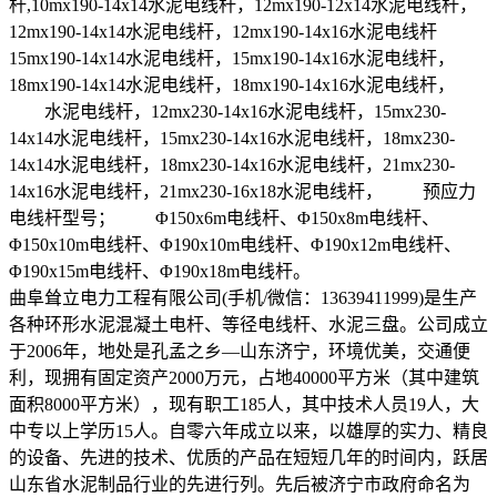
杆,10mx190-14x14水泥电线杆，12mx190-12x14水泥电线杆，
12mx190-14x14水泥电线杆，12mx190-14x16水泥电线杆
15mx190-14x14水泥电线杆，15mx190-14x16水泥电线杆，
18mx190-14x14水泥电线杆，18mx190-14x16水泥电线杆，
水泥电线杆，12mx230-14x16水泥电线杆，15mx230-
14x14水泥电线杆，15mx230-14x16水泥电线杆，18mx230-
14x14水泥电线杆，18mx230-14x16水泥电线杆，21mx230-
14x16水泥电线杆，21mx230-16x18水泥电线杆， 预应力
电线杆型号； Φ150x6m电线杆、Φ150x8m电线杆、
Φ150x10m电线杆、Φ190x10m电线杆、Φ190x12m电线杆、
Φ190x15m电线杆、Φ190x18m电线杆。
曲阜耸立电力工程有限公司(手机/微信：13639411999)是生产
各种环形水泥混凝土电杆、等径电线杆、水泥三盘。公司成立
于2006年，地处是孔孟之乡—山东济宁，环境优美，交通便
利，现拥有固定资产2000万元，占地40000平方米（其中建筑
面积8000平方米），现有职工185人，其中技术人员19人，大
中专以上学历15人。自零六年成立以来，以雄厚的实力、精良
的设备、先进的技术、优质的产品在短短几年的时间内，跃居
山东省水泥制品行业的先进行列。先后被济宁市政府命名为