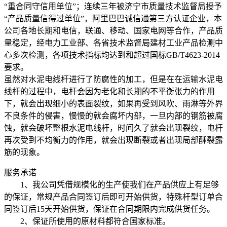
“重合同守信用单位”；连续三年被济宁市质量技术监督局授予
“产品质量信得过单位”，阿里巴巴诚信通第三方认证企业，本
公司各地长期和电信，联通、移动、国家电网等合作，产品质
量稳定，经电力工业部、各省技术监督局建材工业产品检测中
心多次检测，各项技术指标均达到和超过国标GB/T4623-2014
要求。
虽然对水泥电线杆进行了防腐性的加工，但是在在运输水泥电
线杆的过程中，电杆会因为老化和长期的不平衡张力的作用
下，就会出现细小的表面裂纹，如果再受到风吹、雨淋等外界
不良条件的侵害，慢慢的就会腐坏内部，一旦内部的钢筋被腐
蚀，就会破坏整根水泥电线杆，时间久了就会出现裂纹，电杆
再次受到不均衡力的作用，就会出现断裂或者出现局部酥裂露
筋的现象。
服务承诺
1、我公司凭借规模化的生产使我们在产品供应上有足够
的保证，常规产品合同签订后即可开始供货，特殊杆型订单合
同签订后15天开始供货，保证在合同期限内完成供货任务。
2、保证所使用的原材料都符合国家标准。