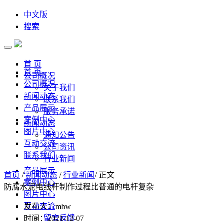
中文版
搜索
首 页
首 页
公司概况
公司概况
关于我们
新闻动态
联系我们
产品展示
服务承诺
案例中心
新闻动态
图片中心
通知公告
互动交流
公司资讯
联系我们
行业新闻
产品展示
首页
/
新闻动态
/
行业新闻
/ 正文
案例中心
防腐水泥电线杆制作过程比普通的电杆复杂
图片中心
互动交流
发布人：mhw
留言反馈
时间：2021-12-07