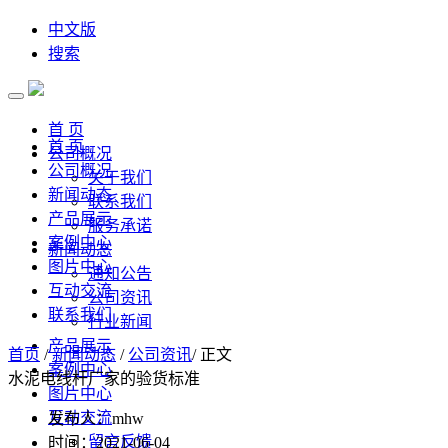
中文版
搜索
首 页
首 页
公司概况
公司概况
关于我们
新闻动态
联系我们
产品展示
服务承诺
案例中心
新闻动态
图片中心
通知公告
互动交流
公司资讯
联系我们
行业新闻
产品展示
首页
/
新闻动态
/
公司资讯
/ 正文
案例中心
水泥电线杆厂家的验货标准
图片中心
互动交流
发布人：mhw
留言反馈
时间：2021-06-04