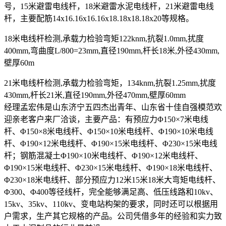
号，15米避雷电线杆，18米避雷水泥电线杆，21米避雷电线
杆，主要配筋14x16.16x16.16x18.18x18.18x20等规格。
18米电线杆检测,承载力检验弯矩122knm,抗裂1.0mm,扰度
400mm,弯曲度L/800=23mm,直径190mm,杆长18米,外径430mm,
壁厚60m
21米电线杆检测,承载力检验弯矩，134knm,抗裂1.25mm,扰度
430mm,杆长21米,直径190mm,外径470mm,壁厚60mm
经理孟宏伟是山东济宁五四杰出青年、山东省十佳自强模范欢
迎亲老客户来厂洽谈，主要产品：有预应力Φ150×7米电线
杆、Φ150×8米电线杆、Φ150×10米电线杆、Φ190×10米电线
杆、Φ190×12米电线杆、Φ190×15米电线杆、Φ230×15米电线
杆；钢筋混凝土Φ190×10米电线杆、Φ190×12米电线杆、
Φ190×15米电线杆、Φ230×15米电线杆、Φ190×18米电线杆、
Φ230×18米电线杆、部分预应力12米15米18米大弯矩电线杆、
Φ300、Φ400等径线杆，完全能够满足高、低压线路和10kv、
15kv、35kv、110kv、变电站构架的要求，同时还可以根据用
户需求，生产其它规格的产品。公司凭借多年的经验和实力致