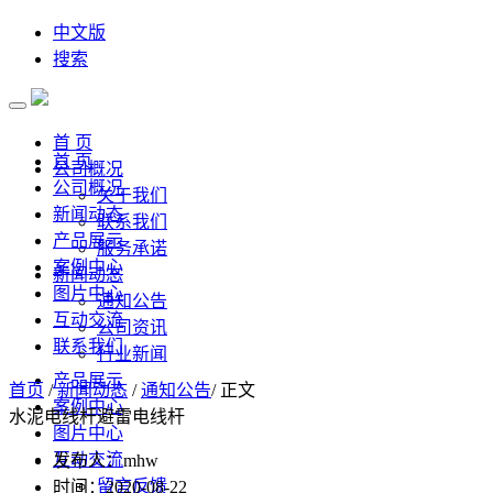
中文版
搜索
首 页
首 页
公司概况
公司概况
关于我们
新闻动态
联系我们
产品展示
服务承诺
案例中心
新闻动态
图片中心
通知公告
互动交流
公司资讯
联系我们
行业新闻
产品展示
首页
/
新闻动态
/
通知公告
/ 正文
案例中心
水泥电线杆避雷电线杆
图片中心
互动交流
发布人：mhw
留言反馈
时间：2020-08-22