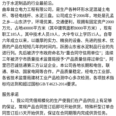
力于水泥制品的行业最前沿。
曲阜耸立电力工程有限公司，是生产各种环形水泥混凝土电
杆、等径电线杆、水泥三盘。公司成立于2006年，地处是孔孟
之乡—山东济宁，环境优美，交通便利，现拥有固定资产2000
万元，占地40000平方米（其中建筑面积8000平方米），现有
职工185人，其中技术人员19人，大中专以上学历15人。自零
六年成立以来，以雄厚的实力、精良的设备、先进的技术、优
质的产品在短短几年的时间内，跃居山东省水泥制品行业的先
进行列。先后被济宁市政府命名为“重合同守信用单位”；连续
三年被济宁市质量技术监督局授予“产品质量信得过单位”，阿
里巴巴诚信通第三方认证企业，本公司各地长期和电信，联
通、移动、国家电网等合作，产品质量稳定，经电力工业部、
各省技术监督局建材工业产品检测中心多次检测，各项技术指
标均达到和超过国标GB/T4623-2014要求。
服务承诺
1、我公司凭借规模化的生产使我们在产品供应上有足够
的保证，常规产品合同签订后即可开始供货，特殊杆型订单合
同签订后15天开始供货，保证在合同期限内完成供货任务。