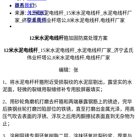
联系我们
点击：
375
关于我们
来源：12米水泥电线杆_15米水泥电线杆_水泥电线杆厂
联系我们
家_济宁孟氏伟业杆塔公,8米水泥电线杆,电线杆厂家
12米水泥电线杆
箍加固防腐处理方案
12米水泥电线杆
_15米水泥电线杆_水泥电线杆厂家_济宁孟氏
伟业杆塔公,8米水泥电线杆,电线杆厂家
编辑：张
1、将水泥电杆杆箍附近受损裂纹的水泥层剔出，露坚实的水
泥面，轻微的裂缝用裂缝修补专用胶屏蔽填实；
2、用砂轮角磨机打磨去杆箍和两端暴露钢筋上的锈迹，完毕
后换钢丝轮打磨凹陷部位的铁锈，直至打磨出金属光泽，用高
压气吹去表面的浮锈、浮灰之后用丙酮擦拭表面直到无杂物为
止；
3、涂刷阻锈专用环氧树脂二层，涂抹环氧抗裂砂浆，厚度与