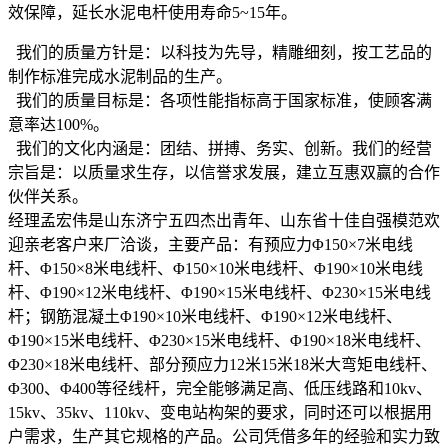
效保障，延长水泥电杆使用寿命5~15年。
我们的质量方针是：以科技为先导，精雕细刻，按工艺品的
制作标准完成水泥制品的生产。
我们的质量目标是：各项性能指标高于国家标准，使顾客满
意率达100%。
我们的文化内涵是：团结、拼搏、务实、创新。我们的经营
宗旨是：以质量求生存，以信誉求发展，建立互惠双赢的合作
伙伴关系。
经理孟宏伟是山东济宁五四杰出青年、山东省十佳自强模范欢
迎亲老客户来厂洽谈，主要产品：有预应力Φ150×7米电线
杆、Φ150×8米电线杆、Φ150×10米电线杆、Φ190×10米电线
杆、Φ190×12米电线杆、Φ190×15米电线杆、Φ230×15米电线
杆；钢筋混凝土Φ190×10米电线杆、Φ190×12米电线杆、
Φ190×15米电线杆、Φ230×15米电线杆、Φ190×18米电线杆、
Φ230×18米电线杆、部分预应力12米15米18米大弯矩电线杆、
Φ300、Φ400等径线杆，完全能够满足高、低压线路和10kv、
15kv、35kv、110kv、变电站构架的要求，同时还可以根据用
户需求，生产其它规格的产品。公司凭借多年的经验和实力致