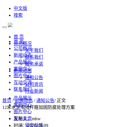
中文版
搜索
首 页
首 页
公司概况
公司概况
关于我们
新闻动态
联系我们
产品展示
服务承诺
案例中心
新闻动态
图片中心
通知公告
互动交流
公司资讯
联系我们
行业新闻
产品展示
首页
/
新闻动态
/
通知公告
/ 正文
案例中心
12米水泥电线杆箍加固防腐处理方案
图片中心
互动交流
发布人：mhw
留言反馈
时间：2020-08-09