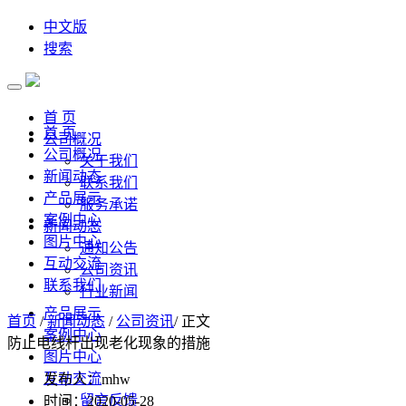
中文版
搜索
首 页
首 页
公司概况
公司概况
关于我们
新闻动态
联系我们
产品展示
服务承诺
案例中心
新闻动态
图片中心
通知公告
互动交流
公司资讯
联系我们
行业新闻
产品展示
首页
/
新闻动态
/
公司资讯
/ 正文
案例中心
防止电线杆出现老化现象的措施
图片中心
互动交流
发布人：mhw
留言反馈
时间：2020-05-28