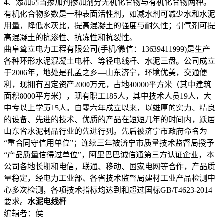
4、添加适当掺加剂掺加剂分无机化合物与有机化合物两种。
有机化合物多数是一种表面活性剂，如减水剂可减少水和水泥
用量，降低水灰比，提高混凝土的强度与耐久性；引气剂可提
高混凝土的抗渗性、抗冻性和抗裂性。
曲阜耸立电力工程有限公司(手机/微信：13639411999)是生产
各种环形水泥混凝土电杆、等径电线杆、水泥三盘。公司成立
于2006年，地处是孔孟之乡—山东济宁，环境优美，交通便
利，现拥有固定资产2000万元，占地40000平方米（其中建筑
面积8000平方米），现有职工185人，其中技术人员19人，大
中专以上学历15人。自零六年成立以来，以雄厚的实力、精良
的设备、先进的技术、优质的产品在短短几年的时间内，跃居
山东省水泥制品行业的先进行列。先后被济宁市政府命名为
“重合同守信用单位”；连续三年被济宁市质量技术监督局授予
“产品质量信得过单位”，阿里巴巴诚信通第三方认证企业，本
公司各地长期和电信，联通、移动、国家电网等合作，产品质
量稳定，经电力工业部、各省技术监督局建材工业产品检测中
心多次检测，各项技术指标均达到和超过国标GB/T4623-2014
要求。
水泥电线杆
编辑者：侯