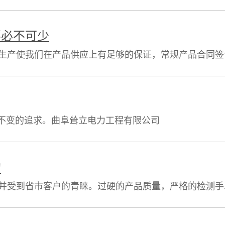
务。 2、保证所使用的原材料都符合国家标准。 3、
要必不可少
产使我们在产品供应上有足够的保证，常规产品合同签订
务。 2、保证所使用的原材料都符合国家标准。 3、
们不变的追求。曲阜耸立电力工程有限公司
的
并受到省市客户的青睐。过硬的产品质量，严格的检测手
第一，信誉第一，用户至上是企业施总遵循的宗旨，企业