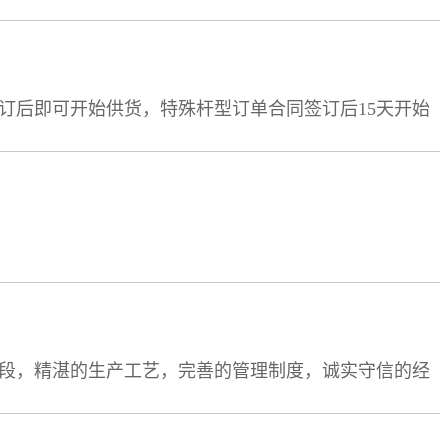
通过严格工艺监督及产品验收保证出厂的产品符合国家
后即可开始供货，特殊杆型订单合同签订后15天开始
通过严格工艺监督及产品验收保证出厂的产品符合国家
段，精湛的生产工艺，完善的管理制度，诚实守信的经
将本着质优价廉的原则，热忱为客户服务。