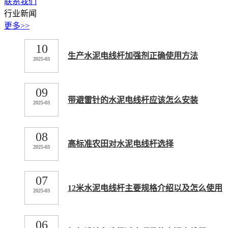
联系我们
行业新闻
更多>>
10
生产水泥电线杆加强剂正确使用方法
2025-03
09
带避雷针的水泥电线杆应该怎么安装
2025-03
08
高标准农田对水泥电线杆选择
2025-03
07
12米水泥电线杆主要规格介绍以及怎么使用
2025-03
06