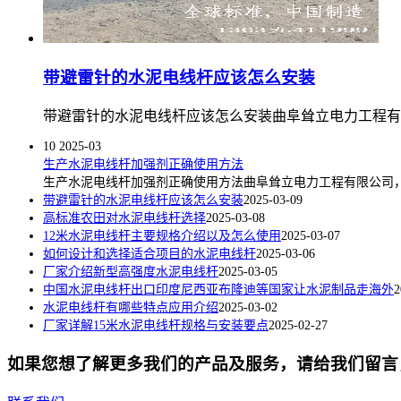
带避雷针的水泥电线杆应该怎么安装
带避雷针的水泥电线杆应该怎么安装曲阜耸立电力工程有
10
2025-03
生产水泥电线杆加强剂正确使用方法
生产水泥电线杆加强剂正确使用方法曲阜耸立电力工程有限公司
带避雷针的水泥电线杆应该怎么安装
2025-03-09
高标准农田对水泥电线杆选择
2025-03-08
12米水泥电线杆主要规格介绍以及怎么使用
2025-03-07
如何设计和选择适合项目的水泥电线杆
2025-03-06
厂家介绍新型高强度水泥电线杆
2025-03-05
中国水泥电线杆出口印度尼西亚布隆迪等国家让水泥制品走海外
2
水泥电线杆有哪些特点应用介绍
2025-03-02
厂家详解15米水泥电线杆规格与安装要点
2025-02-27
如果您想了解更多我们的产品及服务，请给我们留言